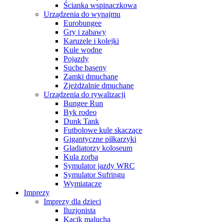
Ścianka wspinaczkowa
Urządzenia do wynajmu
Eurobungee
Gry i zabawy
Karuzele i kolejki
Kule wodne
Pojazdy
Suche baseny
Zamki dmuchane
Zjeżdżalnie dmuchane
Urządzenia do rywalizacji
Bungee Run
Byk rodeo
Dunk Tank
Futbolowe kule skaczące
Gigantyczne piłkarzyki
Gladiatorzy koloseum
Kula zorba
Symulator jazdy WRC
Symulator Sufringu
Wymiatacze
Imprezy
Imprezy dla dzieci
Iluzjonista
Kącik malucha