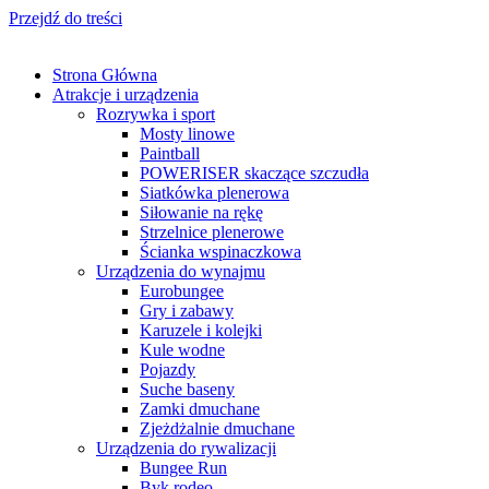
Przejdź do treści
Strona Główna
Atrakcje i urządzenia
Rozrywka i sport
Mosty linowe
Paintball
POWERISER skaczące szczudła
Siatkówka plenerowa
Siłowanie na rękę
Strzelnice plenerowe
Ścianka wspinaczkowa
Urządzenia do wynajmu
Eurobungee
Gry i zabawy
Karuzele i kolejki
Kule wodne
Pojazdy
Suche baseny
Zamki dmuchane
Zjeżdżalnie dmuchane
Urządzenia do rywalizacji
Bungee Run
Byk rodeo