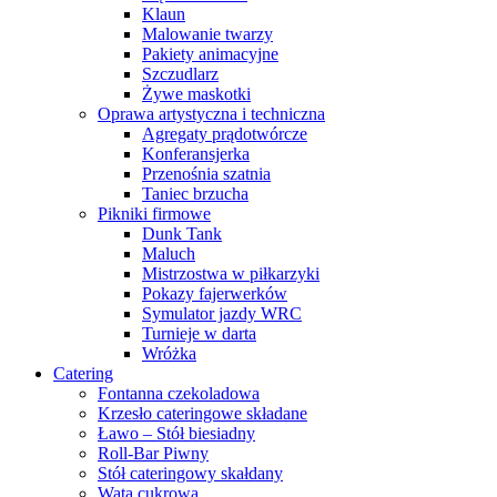
Klaun
Malowanie twarzy
Pakiety animacyjne
Szczudlarz
Żywe maskotki
Oprawa artystyczna i techniczna
Agregaty prądotwórcze
Konferansjerka
Przenośnia szatnia
Taniec brzucha
Pikniki firmowe
Dunk Tank
Maluch
Mistrzostwa w piłkarzyki
Pokazy fajerwerków
Symulator jazdy WRC
Turnieje w darta
Wróżka
Catering
Fontanna czekoladowa
Krzesło cateringowe składane
Ławo – Stół biesiadny
Roll-Bar Piwny
Stół cateringowy skałdany
Wata cukrowa