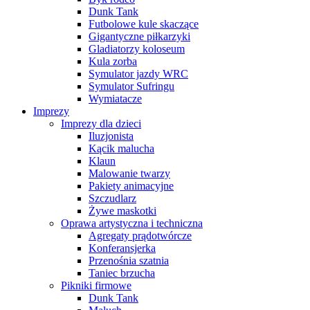
Dunk Tank
Futbolowe kule skaczące
Gigantyczne piłkarzyki
Gladiatorzy koloseum
Kula zorba
Symulator jazdy WRC
Symulator Sufringu
Wymiatacze
Imprezy
Imprezy dla dzieci
Iluzjonista
Kącik malucha
Klaun
Malowanie twarzy
Pakiety animacyjne
Szczudlarz
Żywe maskotki
Oprawa artystyczna i techniczna
Agregaty prądotwórcze
Konferansjerka
Przenośnia szatnia
Taniec brzucha
Pikniki firmowe
Dunk Tank