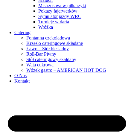
Maluch
Mistrzostwa w piłkarzyki
Pokazy fajerwerków
Symulator jazdy WRC
Turnieje w darta
Wróżka
Catering
Fontanna czekoladowa
Krzesło cateringowe składane
Ławo – Stół biesiadny
Roll-Bar Piwny
Stół cateringowy skałdany
Wata cukrowa
Wózek gastro – AMERICAN HOT DOG
O Nas
Kontakt