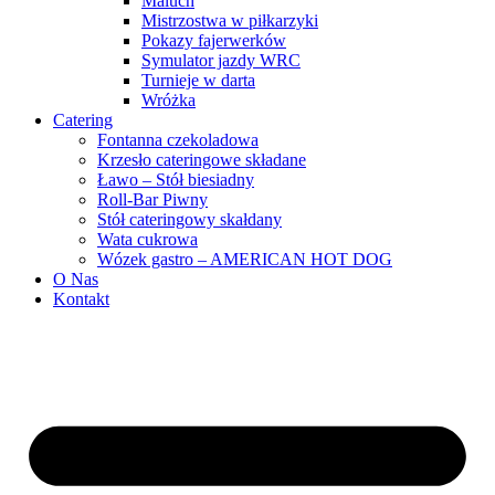
Maluch
Mistrzostwa w piłkarzyki
Pokazy fajerwerków
Symulator jazdy WRC
Turnieje w darta
Wróżka
Catering
Fontanna czekoladowa
Krzesło cateringowe składane
Ławo – Stół biesiadny
Roll-Bar Piwny
Stół cateringowy skałdany
Wata cukrowa
Wózek gastro – AMERICAN HOT DOG
O Nas
Kontakt