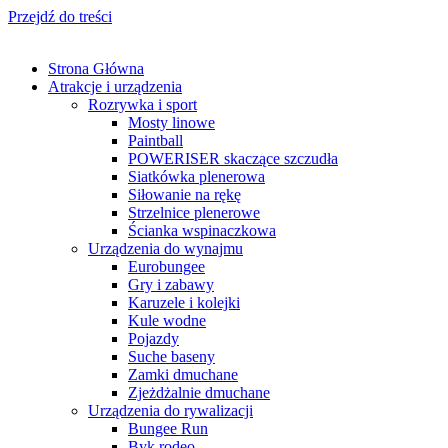
Przejdź do treści
Strona Główna
Atrakcje i urządzenia
Rozrywka i sport
Mosty linowe
Paintball
POWERISER skaczące szczudła
Siatkówka plenerowa
Siłowanie na rękę
Strzelnice plenerowe
Ścianka wspinaczkowa
Urządzenia do wynajmu
Eurobungee
Gry i zabawy
Karuzele i kolejki
Kule wodne
Pojazdy
Suche baseny
Zamki dmuchane
Zjeżdżalnie dmuchane
Urządzenia do rywalizacji
Bungee Run
Byk rodeo