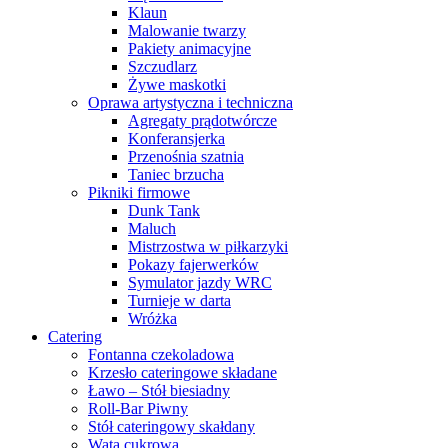
Klaun
Malowanie twarzy
Pakiety animacyjne
Szczudlarz
Żywe maskotki
Oprawa artystyczna i techniczna
Agregaty prądotwórcze
Konferansjerka
Przenośnia szatnia
Taniec brzucha
Pikniki firmowe
Dunk Tank
Maluch
Mistrzostwa w piłkarzyki
Pokazy fajerwerków
Symulator jazdy WRC
Turnieje w darta
Wróżka
Catering
Fontanna czekoladowa
Krzesło cateringowe składane
Ławo – Stół biesiadny
Roll-Bar Piwny
Stół cateringowy skałdany
Wata cukrowa