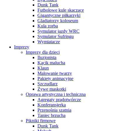
Dunk Tank
Futbolowe kule skaczące
Gigantyczne piłkarzyki
Gladiatorzy koloseum
Kula zorba
Symulator jazdy WRC
Symulator Sufringu
Wymiatacze
Imprezy
Imprezy dla dzieci
Iluzjonista
Kącik malucha
Klaun
Malowanie twarzy
Pakiety animacyjne
Szczudlarz
Żywe maskotki
Oprawa artystyczna i techniczna
Agregaty prądotwórcze
Konferansjerka
Przenośnia szatnia
Taniec brzucha
Pikniki firmowe
Dunk Tank