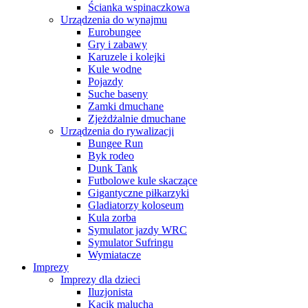
Ścianka wspinaczkowa
Urządzenia do wynajmu
Eurobungee
Gry i zabawy
Karuzele i kolejki
Kule wodne
Pojazdy
Suche baseny
Zamki dmuchane
Zjeżdżalnie dmuchane
Urządzenia do rywalizacji
Bungee Run
Byk rodeo
Dunk Tank
Futbolowe kule skaczące
Gigantyczne piłkarzyki
Gladiatorzy koloseum
Kula zorba
Symulator jazdy WRC
Symulator Sufringu
Wymiatacze
Imprezy
Imprezy dla dzieci
Iluzjonista
Kącik malucha